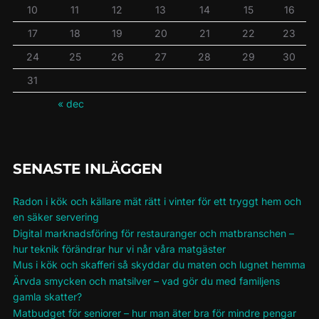
10
11
12
13
14
15
16
17
18
19
20
21
22
23
24
25
26
27
28
29
30
31
« dec
SENASTE INLÄGGEN
Radon i kök och källare mät rätt i vinter för ett tryggt hem och
en säker servering
Digital marknadsföring för restauranger och matbranschen –
hur teknik förändrar hur vi når våra matgäster
Mus i kök och skafferi så skyddar du maten och lugnet hemma
Ärvda smycken och matsilver – vad gör du med familjens
gamla skatter?
Matbudget för seniorer – hur man äter bra för mindre pengar