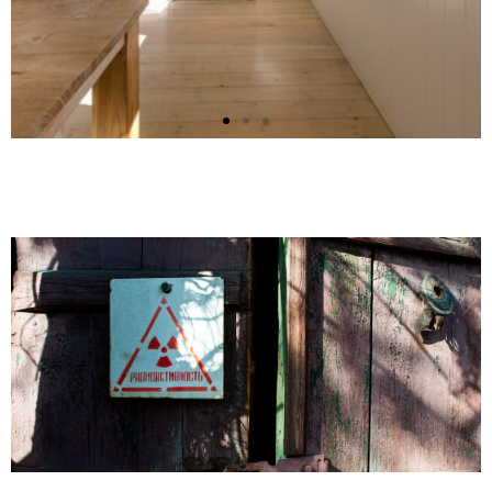
Hygien i storkök
Om man arbetar i storkök är det än
mer viktigt att hålla koll på hygienen.
Klicka här