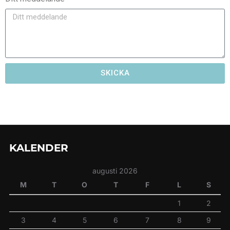
SKICKA
KALENDER
augusti 2026
M
T
O
T
F
L
S
1
2
3
4
5
6
7
8
9