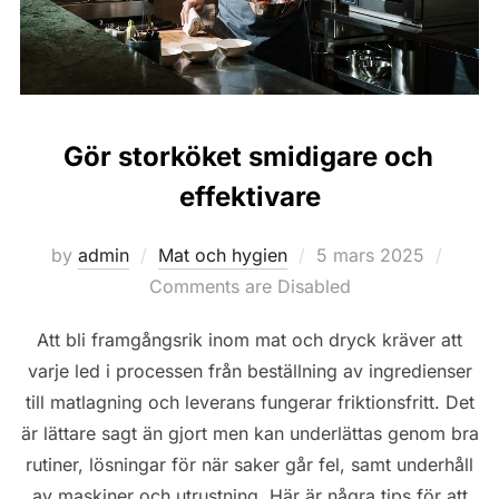
Gör storköket smidigare och
effektivare
Posted
by
admin
Mat och hygien
5 mars 2025
on
Comments are Disabled
Att bli framgångsrik inom mat och dryck kräver att
varje led i processen från beställning av ingredienser
till matlagning och leverans fungerar friktionsfritt. Det
är lättare sagt än gjort men kan underlättas genom bra
rutiner, lösningar för när saker går fel, samt underhåll
av maskiner och utrustning. Här är några tips för att