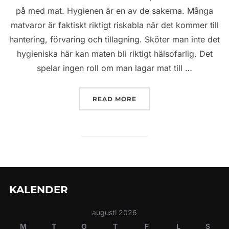
på med mat. Hygienen är en av de sakerna. Många
matvaror är faktiskt riktigt riskabla när det kommer till
hantering, förvaring och tillagning. Sköter man inte det
hygieniska här kan maten bli riktigt hälsofarlig. Det
spelar ingen roll om man lagar mat till …
”MATVAROR OCH HYGIEN
READ MORE
KALENDER
augusti 2026
M
T
O
T
F
L
S