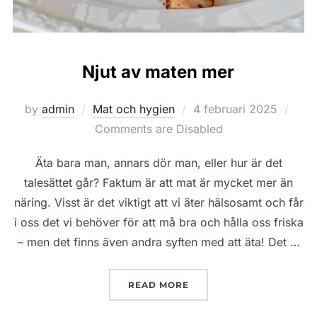
Njut av maten mer
Posted
by
admin
Mat och hygien
4 februari 2025
on
Comments are Disabled
Äta bara man, annars dör man, eller hur är det
talesättet går? Faktum är att mat är mycket mer än
näring. Visst är det viktigt att vi äter hälsosamt och får
i oss det vi behöver för att må bra och hålla oss friska
– men det finns även andra syften med att äta! Det …
”NJUT AV MATEN MER”
READ MORE