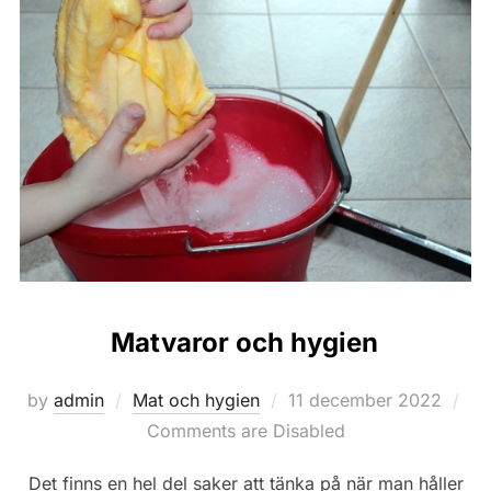
Matvaror och hygien
Posted
by
admin
Mat och hygien
11 december 2022
on
Comments are Disabled
Det finns en hel del saker att tänka på när man håller