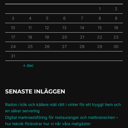
1
2
3
4
5
6
7
8
9
10
11
12
13
14
15
16
17
18
19
20
21
22
23
24
25
26
27
28
29
30
31
« dec
SENASTE INLÄGGEN
Radon i kök och källare mät rätt i vinter för ett tryggt hem och
en säker servering
Digital marknadsföring för restauranger och matbranschen –
hur teknik förändrar hur vi når våra matgäster