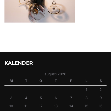
KALENDER
augusti 2026
M
T
O
T
F
L
S
1
2
3
4
5
6
7
8
9
10
11
12
13
14
15
16