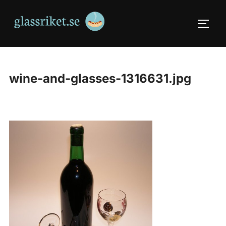
Skip
to
TOGG
content
wine-and-glasses-1316631.jpg