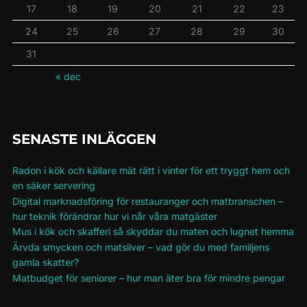
17
18
19
20
21
22
23
24
25
26
27
28
29
30
31
« dec
SENASTE INLÄGGEN
Radon i kök och källare mät rätt i vinter för ett tryggt hem och
en säker servering
Digital marknadsföring för restauranger och matbranschen –
hur teknik förändrar hur vi når våra matgäster
Mus i kök och skafferi så skyddar du maten och lugnet hemma
Ärvda smycken och matsilver – vad gör du med familjens
gamla skatter?
Matbudget för seniorer – hur man äter bra för mindre pengar