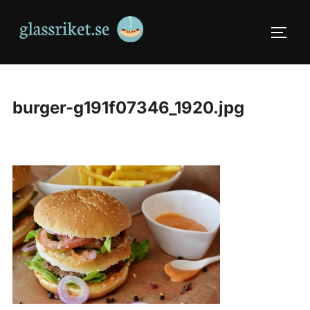
Skip
to
TOGG
content
burger-g191f07346_1920.jpg