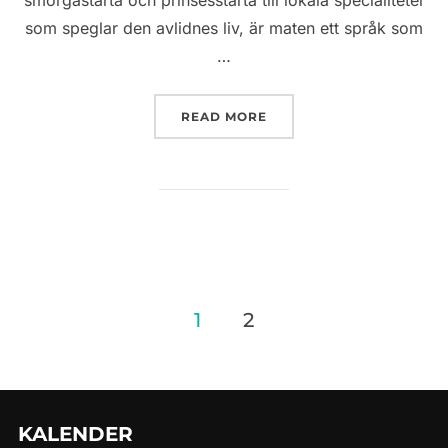
som speglar den avlidnes liv, är maten ett språk som
…
”MAT OCH TRADITIONER 
READ MORE
Sidnumrering
1
2
för
inlägg
KALENDER