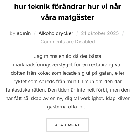
hur teknik förändrar hur vi når
våra matgäster
Posted
by
admin
Alkoholdrycker
21 oktober 2025
on
Comments are Disabled
Jag minns en tid då det bästa
marknadsföringsverktyget för en restaurang var
doften från köket som letade sig ut på gatan, eller
ryktet som spreds från mun till mun om den där
fantastiska rätten. Den tiden är inte helt förbi, men den
har fått sällskap av en ny, digital verklighet. Idag kliver
gästerna ofta in …
”DIGITAL MARKNADSFÖR
READ MORE