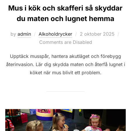
Mus i kök och skafferi så skyddar
du maten och lugnet hemma
Posted
by
admin
Alkoholdrycker
2 oktober 2025
on
Comments are Disabled
Upptäck musspår, hantera akutläget och förebygg
återinvasion. Lär dig skydda maten och återfå lugnet i
köket när mus blivit ett problem.