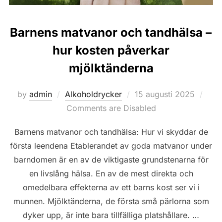
Barnens matvanor och tandhälsa –
hur kosten påverkar
mjölktänderna
Posted
by
admin
Alkoholdrycker
15 augusti 2025
on
Comments are Disabled
Barnens matvanor och tandhälsa: Hur vi skyddar de
första leendena Etablerandet av goda matvanor under
barndomen är en av de viktigaste grundstenarna för
en livslång hälsa. En av de mest direkta och
omedelbara effekterna av ett barns kost ser vi i
munnen. Mjölktänderna, de första små pärlorna som
dyker upp, är inte bara tillfälliga platshållare. …