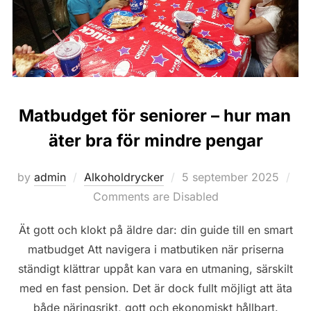
Matbudget för seniorer – hur man
äter bra för mindre pengar
Posted
by
admin
Alkoholdrycker
5 september 2025
on
Comments are Disabled
Ät gott och klokt på äldre dar: din guide till en smart
matbudget Att navigera i matbutiken när priserna
ständigt klättrar uppåt kan vara en utmaning, särskilt
med en fast pension. Det är dock fullt möjligt att äta
både näringsrikt, gott och ekonomiskt hållbart.