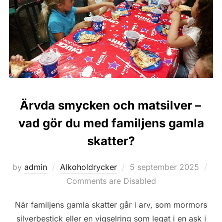
Ärvda smycken och matsilver –
vad gör du med familjens gamla
skatter?
Posted
by
admin
Alkoholdrycker
5 september 2025
on
Comments are Disabled
När familjens gamla skatter går i arv, som mormors
silverbestick eller en vigselring som legat i en ask i