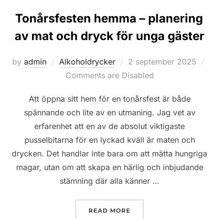
Tonårsfesten hemma – planering
av mat och dryck för unga gäster
Posted
by
admin
Alkoholdrycker
2 september 2025
on
Comments are Disabled
Att öppna sitt hem för en tonårsfest är både
spännande och lite av en utmaning. Jag vet av
erfarenhet att en av de absolut viktigaste
pusselbitarna för en lyckad kväll är maten och
drycken. Det handlar inte bara om att mätta hungriga
magar, utan om att skapa en härlig och inbjudande
stämning där alla känner …
”TONÅRSFESTEN HEMMA 
READ MORE