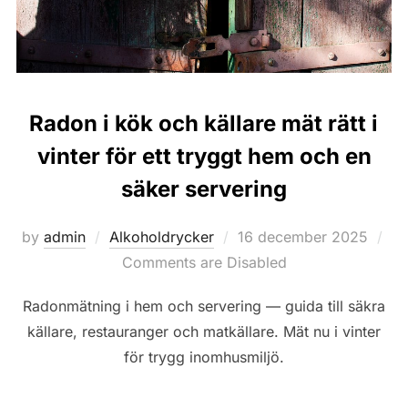
Radon i kök och källare mät rätt i
vinter för ett tryggt hem och en
säker servering
Posted
by
admin
Alkoholdrycker
16 december 2025
on
Comments are Disabled
Radonmätning i hem och servering — guida till säkra
källare, restauranger och matkällare. Mät nu i vinter
för trygg inomhusmiljö.