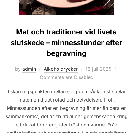
Mat och traditioner vid livets
slutskede – minnesstunder efter
begravning
Posted
by
admin
Alkoholdrycker
18 juli 2025
on
Comments are Disabled
I skärningspunkten mellan sorg och hågkomst spelar
maten en djupt rotad och betydelsefull roll.
Minnesstunden efter en begravning är mer än bara en
sammankomst; det är en ritual där gemenskapen kring
ett dukat bord erbjuder tröst och värme. Från
smörgåstårta och prinsesstårta till lokala specialiteter