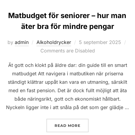
Matbudget för seniorer – hur man
äter bra för mindre pengar
Posted
by
admin
Alkoholdrycker
5 september 2025
on
Comments are Disabled
Ät gott och klokt på äldre dar: din guide till en smart
matbudget Att navigera i matbutiken när priserna
ständigt klättrar uppåt kan vara en utmaning, särskilt
med en fast pension. Det är dock fullt möjligt att äta
både näringsrikt, gott och ekonomiskt hållbart.
Nyckeln ligger inte i att snåla på det som ger glädje …
”MATBUDGET FÖR SENIO
READ MORE