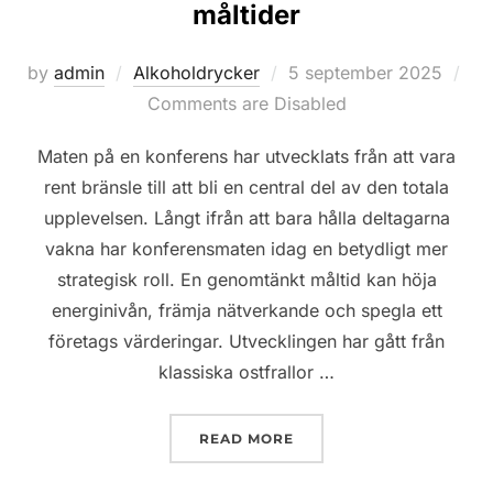
måltider
Posted
by
admin
Alkoholdrycker
5 september 2025
on
Comments are Disabled
Maten på en konferens har utvecklats från att vara
rent bränsle till att bli en central del av den totala
upplevelsen. Långt ifrån att bara hålla deltagarna
vakna har konferensmaten idag en betydligt mer
strategisk roll. En genomtänkt måltid kan höja
energinivån, främja nätverkande och spegla ett
företags värderingar. Utvecklingen har gått från
klassiska ostfrallor …
”KONFERENSMAT SOM IMP
READ MORE