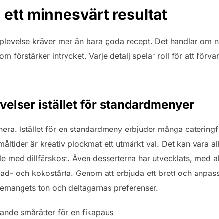
l ett minnesvärt resultat
levelse kräver mer än bara goda recept. Det handlar om n
 som förstärker intrycket. Varje detalj spelar roll för att förv
elser istället för standardmenyer
imponera. Istället för en standardmeny erbjuder många cateri
 måltider är kreativ plockmat ett utmärkt val. Det kan vara a
ulle med dillfärskost. Även desserterna har utvecklats, med all
lad- och kokostårta. Genom att erbjuda ett brett och anpa
nemangets ton och deltagarnas preferenser.