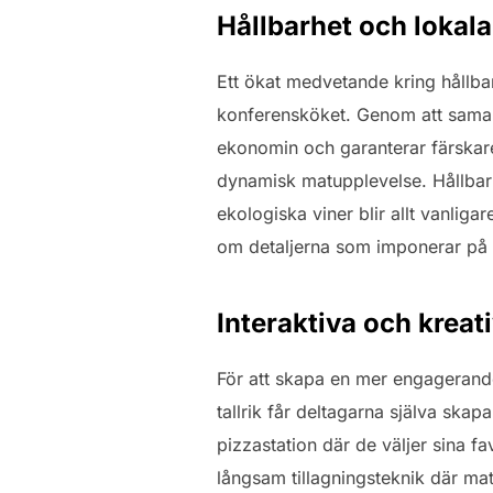
Hållbarhet och lokala
Ett ökat medvetande kring hållba
konferensköket. Genom att samarb
ekonomin och garanterar färskare
dynamisk matupplevelse. Hållbar
ekologiska viner blir allt vanligar
om detaljerna som imponerar på 
Interaktiva och kreat
För att skapa en mer engagerande o
tallrik får deltagarna själva skap
pizzastation där de väljer sina f
långsam tillagningsteknik där ma