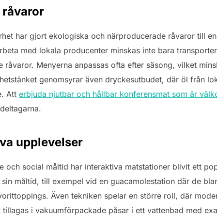
 råvaror
rhet har gjort ekologiska och närproducerade råvaror till e
eta med lokala producenter minskas inte bara transportern
 råvaror. Menyerna anpassas ofta efter säsong, vilket min
hetstänket genomsyrar även dryckesutbudet, där öl från lo
e. Att
erbjuda njutbar och hållbar konferensmat som är vä
deltagarna.
iva upplevelser
ch social måltid har interaktiva matstationer blivit ett popul
a sin måltid, till exempel vid en guacamolestation där de bla
avorittoppings. Även tekniken spelar en större roll, där mo
t tillagas i vakuumförpackade påsar i ett vattenbad med exa