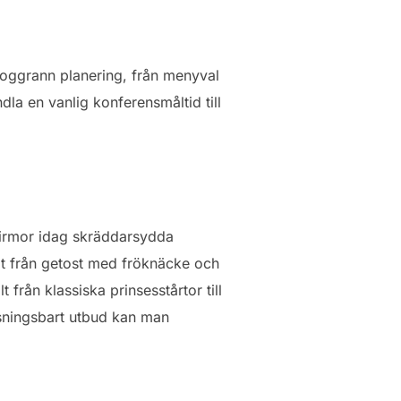
oggrann planering, från menyval
andla en vanlig konferensmåltid till
ngfirmor idag skräddarsydda
llt från getost med fröknäcke och
t från klassiska prinsesstårtor till
ssningsbart utbud kan man