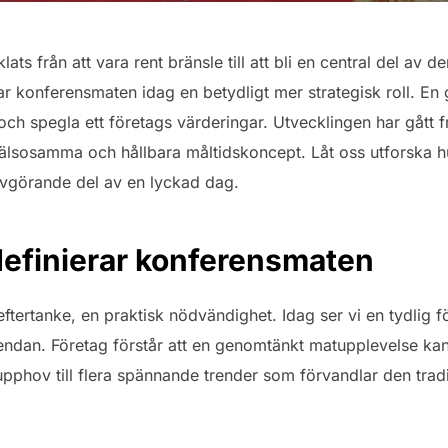
ts från att vara rent bränsle till att bli en central del av d
ar konferensmaten idag en betydligt mer strategisk roll. En
ch spegla ett företags värderingar. Utvecklingen har gått fr
, hälsosamma och hållbara måltidskoncept. Låt oss utforska
avgörande del av en lyckad dag.
efinierar konferensmaten
ftertanke, en praktisk nödvändighet. Idag ser vi en tydlig fö
endan. Företag förstår att en genomtänkt matupplevelse kan
 upphov till flera spännande trender som förvandlar den tradit