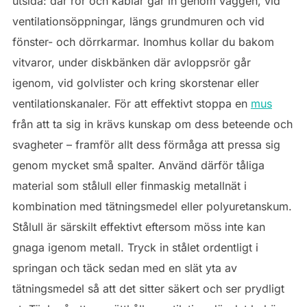
utsida: där rör och kablar går in genom väggen, vid
ventilationsöppningar, längs grundmuren och vid
fönster- och dörrkarmar. Inomhus kollar du bakom
vitvaror, under diskbänken där avloppsrör går
igenom, vid golvlister och kring skorstenar eller
ventilationskanaler. För att effektivt stoppa en
mus
från att ta sig in krävs kunskap om dess beteende och
svagheter – framför allt dess förmåga att pressa sig
genom mycket små spalter. Använd därför tåliga
material som stålull eller finmaskig metallnät i
kombination med tätningsmedel eller polyuretanskum.
Stålull är särskilt effektivt eftersom möss inte kan
gnaga igenom metall. Tryck in stålet ordentligt i
springan och täck sedan med en slät yta av
tätningsmedel så att det sitter säkert och ser prydligt