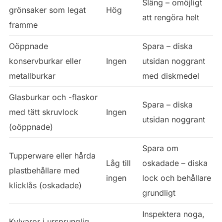
Släng – omöjligt
grönsaker som legat
Hög
att rengöra helt
framme
Oöppnade
Spara – diska
konservburkar eller
Ingen
utsidan noggrant
metallburkar
med diskmedel
Glasburkar och -flaskor
Spara – diska
med tätt skruvlock
Ingen
utsidan noggrant
(oöppnade)
Spara om
Tupperware eller hårda
Låg till
oskadade – diska
plastbehållare med
ingen
lock och behållare
klicklås (oskadade)
grundligt
Inspektera noga,
Kylvaror i ursprunglig,