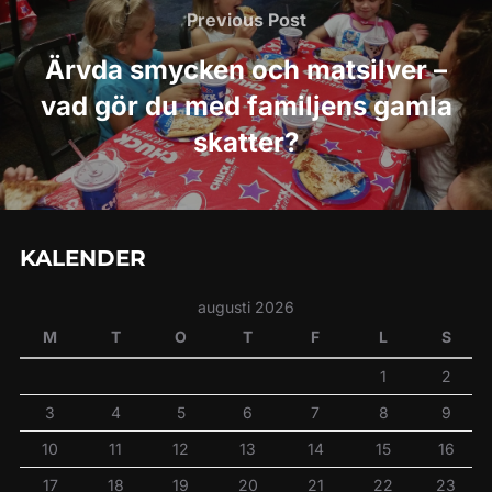
Previous
Previous Post
Post
Ärvda smycken och matsilver –
vad gör du med familjens gamla
skatter?
KALENDER
augusti 2026
M
T
O
T
F
L
S
1
2
3
4
5
6
7
8
9
10
11
12
13
14
15
16
17
18
19
20
21
22
23