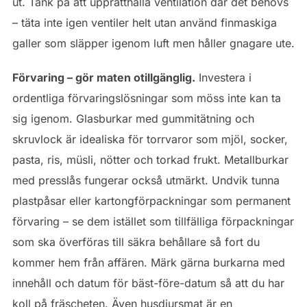
ut. Tänk på att upprätthålla ventilation där det behövs
– täta inte igen ventiler helt utan använd finmaskiga
galler som släpper igenom luft men håller gnagare ute.
Förvaring – gör maten otillgänglig.
Investera i
ordentliga förvaringslösningar som möss inte kan ta
sig igenom. Glasburkar med gummitätning och
skruvlock är idealiska för torrvaror som mjöl, socker,
pasta, ris, müsli, nötter och torkad frukt. Metallburkar
med presslås fungerar också utmärkt. Undvik tunna
plastpåsar eller kartongförpackningar som permanent
förvaring – se dem istället som tillfälliga förpackningar
som ska överföras till säkra behållare så fort du
kommer hem från affären. Märk gärna burkarna med
innehåll och datum för bäst-före-datum så att du har
koll på fräscheten. Även husdjursmat är en