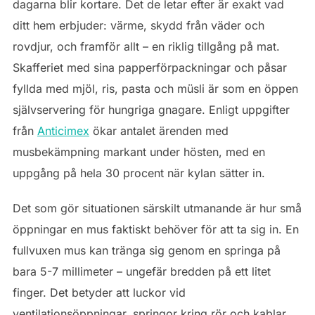
dagarna blir kortare. Det de letar efter är exakt vad
ditt hem erbjuder: värme, skydd från väder och
rovdjur, och framför allt – en riklig tillgång på mat.
Skafferiet med sina papperförpackningar och påsar
fyllda med mjöl, ris, pasta och müsli är som en öppen
självservering för hungriga gnagare. Enligt uppgifter
från
Anticimex
ökar antalet ärenden med
musbekämpning markant under hösten, med en
uppgång på hela 30 procent när kylan sätter in.
Det som gör situationen särskilt utmanande är hur små
öppningar en mus faktiskt behöver för att ta sig in. En
fullvuxen mus kan tränga sig genom en springa på
bara 5-7 millimeter – ungefär bredden på ett litet
finger. Det betyder att luckor vid
ventilationsöppningar, springor kring rör och kablar