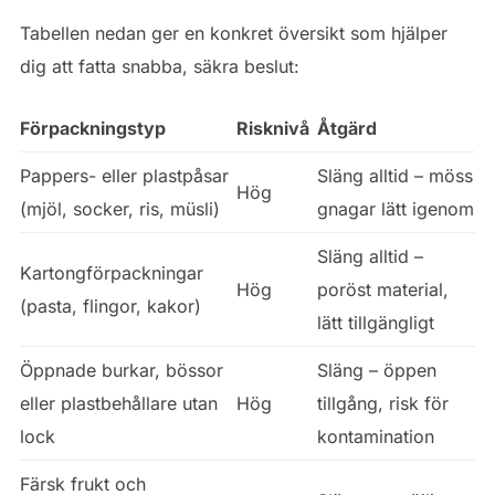
Tabellen nedan ger en konkret översikt som hjälper
dig att fatta snabba, säkra beslut:
Förpackningstyp
Risknivå
Åtgärd
Pappers- eller plastpåsar
Släng alltid – möss
Hög
(mjöl, socker, ris, müsli)
gnagar lätt igenom
Släng alltid –
Kartongförpackningar
Hög
poröst material,
(pasta, flingor, kakor)
lätt tillgängligt
Öppnade burkar, bössor
Släng – öppen
eller plastbehållare utan
Hög
tillgång, risk för
lock
kontamination
Färsk frukt och