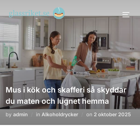
Skip
to
TOGG
content
Mus i kök och skafferi så skyddar
du maten och lugnet hemma
Posted
by
admin
in
Alkoholdrycker
on
2 oktober 2025
on