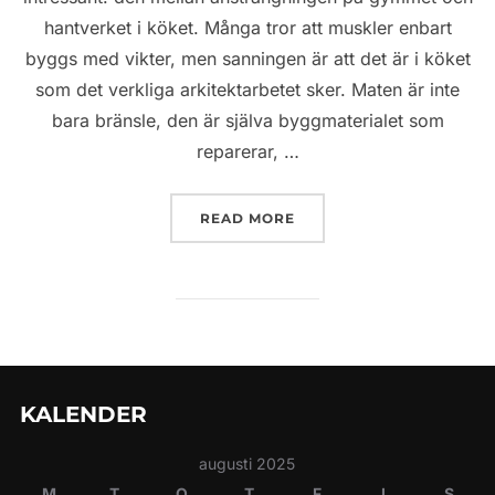
hantverket i köket. Många tror att muskler enbart
byggs med vikter, men sanningen är att det är i köket
som det verkliga arkitektarbetet sker. Maten är inte
bara bränsle, den är själva byggmaterialet som
reparerar, …
”TRÄNING OCH MATLAGNI
READ MORE
KALENDER
augusti 2025
M
T
O
T
F
L
S