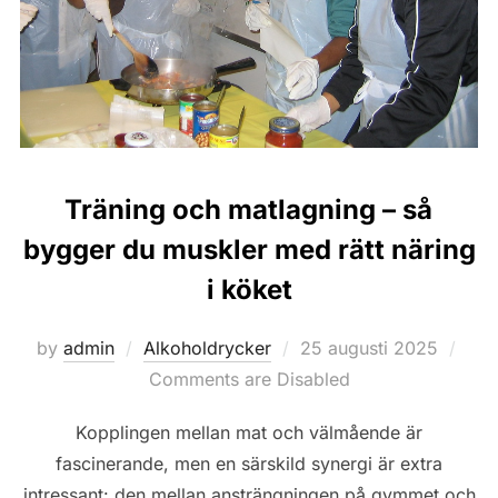
Träning och matlagning – så
bygger du muskler med rätt näring
i köket
Posted
by
admin
Alkoholdrycker
25 augusti 2025
on
Comments are Disabled
Kopplingen mellan mat och välmående är
fascinerande, men en särskild synergi är extra
intressant: den mellan ansträngningen på gymmet och