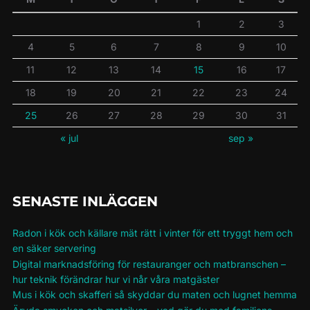
1
2
3
4
5
6
7
8
9
10
11
12
13
14
15
16
17
18
19
20
21
22
23
24
25
26
27
28
29
30
31
« jul
sep »
SENASTE INLÄGGEN
Radon i kök och källare mät rätt i vinter för ett tryggt hem och
en säker servering
Digital marknadsföring för restauranger och matbranschen –
hur teknik förändrar hur vi når våra matgäster
Mus i kök och skafferi så skyddar du maten och lugnet hemma