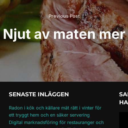
Previous
Previous Post
Post
Njut av maten mer
SENASTE INLÄGGEN
SA
HA
Radon i kök och källare mät rätt i vinter för
ett tryggt hem och en säker servering
Digital marknadsföring för restauranger och