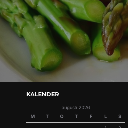
KALENDER
augusti 2026
M
T
O
T
F
L
S