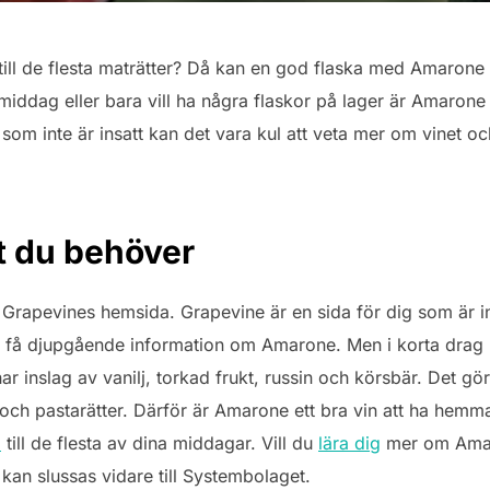
 till de flesta maträtter? Då kan en god flaska med Amarone 
iddag eller bara vill ha några flaskor på lager är Amarone 
 som inte är insatt kan det vara kul att veta mer om vinet o
lt du behöver
Grapevines hemsida. Grapevine är en sida för dig som är i
 få djupgående information om Amarone. Men i korta drag be
 inslag av vanilj, torkad frukt, russin och körsbär. Det gör a
el och pastarätter. Därför är Amarone ett bra vin att ha hemm
a
till de flesta av dina middagar. Vill du
lära dig
mer om Amar
an slussas vidare till Systembolaget.