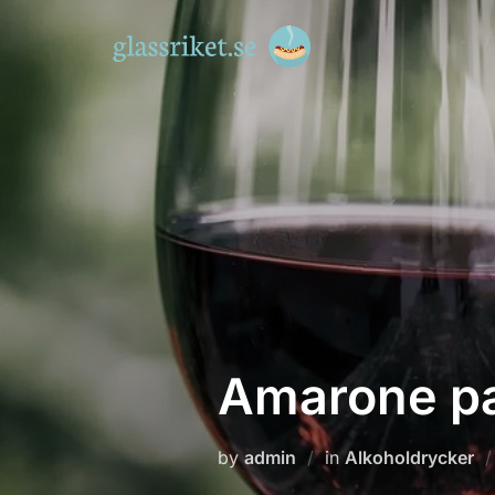
Skip
to
content
Amarone pas
by
admin
in
Alkoholdrycker