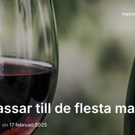
Hems
sar till de flesta ma
Posted
on
17 februari 2025
on