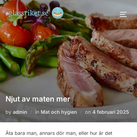
Skip
to
TOGG
content
Njut av maten mer
Posted
by
admin
in
Mat och hygien
on
4 februari 2025
on
Äta bara man, annars dör man, eller hur är det