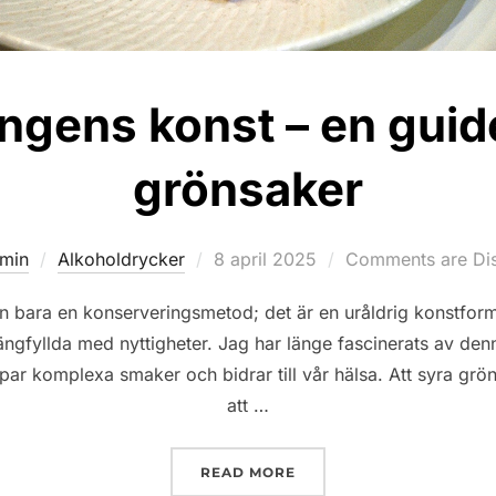
gens konst – en guide 
grönsaker
Posted
min
Alkoholdrycker
8 april 2025
Comments are Di
on
n bara en konserveringsmetod; det är en uråldrig konstfor
prängfyllda med nyttigheter. Jag har länge fascinerats av de
ar komplexa smaker och bidrar till vår hälsa. Att syra grön
att …
”FERMENTERINGENS KONS
READ MORE