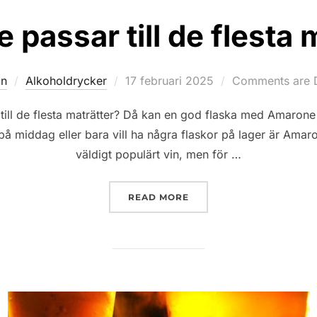
passar till de flesta 
Posted
in
Alkoholdrycker
17 februari 2025
Comments are 
on
 till de flesta maträtter? Då kan en god flaska med Amarone
å middag eller bara vill ha några flaskor på lager är Amaro
väldigt populärt vin, men för …
”AMARONE PASSAR TILL 
READ MORE