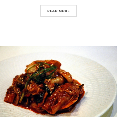
”PICKNICK PÅ LANTGÅRD
READ MORE