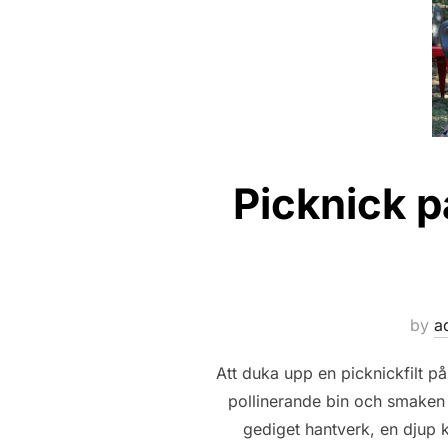
Picknick på
by
a
Att duka upp en picknickfilt p
pollinerande bin och smaken 
gediget hantverk, en djup 