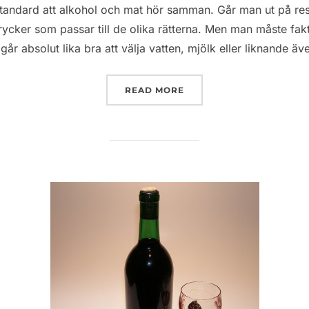
standard att alkohol och mat hör samman. Går man ut på rest
ker som passar till de olika rätterna. Men man måste faktisk
går absolut lika bra att välja vatten, mjölk eller liknande ä
”ALKOHOL OCH MAT”
READ MORE