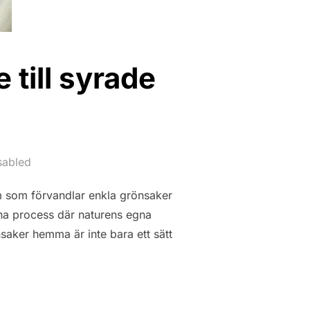
till syrade
sabled
m som förvandlar enkla grönsaker
nna process där naturens egna
saker hemma är inte bara ett sätt
T – EN GUIDE TILL SYRADE GRÖNSAKER”