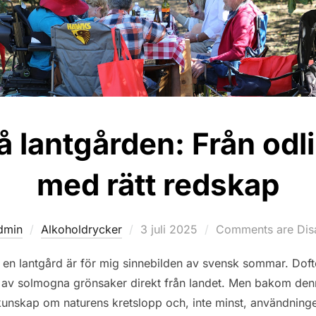
 lantgården: Från odlin
med rätt redskap
Posted
dmin
Alkoholdrycker
3 juli 2025
Comments are Dis
on
å en lantgård är för mig sinnebilden av svensk sommar. Dofte
av solmogna grönsaker direkt från landet. Men bakom denna 
kunskap om naturens kretslopp och, inte minst, användning