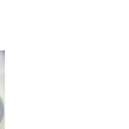
EN: FRÅN ODLING TILL BORD MED RÄTT REDSKAP”