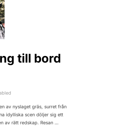
g till bord
abled
n av nyslaget gräs, surret från
idylliska scen döljer sig ett
en av rätt redskap. Resan …