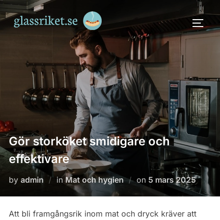
Skip
to
TOGG
content
Gör storköket smidigare och
effektivare
Posted
by
admin
in
Mat och hygien
on
5 mars 2025
on
Att bli framgångsrik inom mat och dryck kräver att