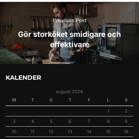
Inläggsnavigering
Previous
Previous Post
Post
Gör storköket smidigare och
effektivare
KALENDER
augusti 2026
M
T
O
T
F
L
S
1
2
3
4
5
6
7
8
9
10
11
12
13
14
15
16