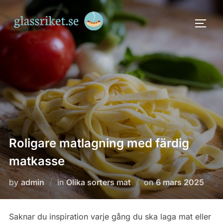
Skip
to
TOGG
content
Roligare matlagning med färdig
matkasse
Posted
by
admin
in
Olika sorters mat
on
6 mars 2025
on
Saknar du inspiration varje gång du ska laga mat eller