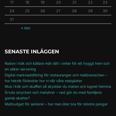
17
18
19
20
21
22
23
24
25
26
27
28
29
30
31
« dec
SENASTE INLÄGGEN
Radon i kök och källare mät rätt i vinter för ett tryggt hem och
en säker servering
Digital marknadsföring för restauranger och matbranschen –
hur teknik förändrar hur vi når våra matgäster
Mus i kök och skafferi så skyddar du maten och lugnet hemma
Ärvda smycken och matsilver – vad gör du med familjens
gamla skatter?
Matbudget för seniorer – hur man äter bra för mindre pengar