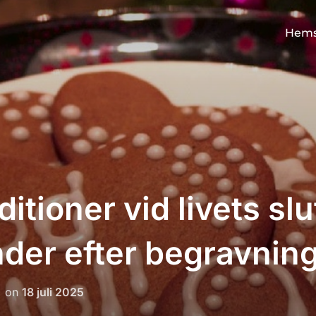
Hems
itioner vid livets sl
der efter begravnin
Posted
on
18 juli 2025
on