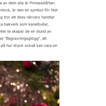
a av dem alla är Prinsesstårtan.
anlock, är den en symbol för fest
g tror att dess närvaro handlar
ska bakverk som kanelbullar,
ller te skapar de en stund av
llad ”Begravningsglögg”, ett
l på hur dryck också kan vara en