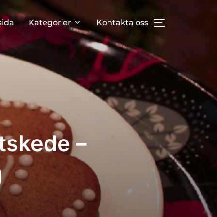
ida
Kategorier
Kontakta oss
TOGGLE SID
utskede –
g