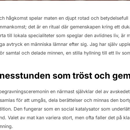
ch hågkomst spelar maten en djupt rotad och betydelsefull r
mankomst; det är en ritual där gemenskapen kring ett duka
ta till lokala specialiteter som speglar den avlidnes liv, är
liga avtryck en människa lämnar efter sig. Jag har själv up
samtal och delade minnen, en stilla hyllning till ett liv som
nesstunden som tröst och ge
 begravningsceremonin en närmast självklar del av avskedet
 samlas för att umgås, dela berättelser och minnas den bo
adition. Den fungerar som en social katalysator som underlä
nd. Valet av mat kan variera stort, men ofta faller det på k
nning.