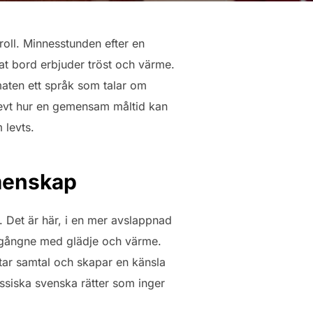
oll. Minnesstunden efter en
t bord erbjuder tröst och värme.
 maten ett språk som talar om
plevt hur en gemensam måltid kan
 levts.
menskap
. Det är här, i en mer avslappnad
rtgångne med glädje och värme.
ttar samtal och skapar en känsla
lassiska svenska rätter som inger