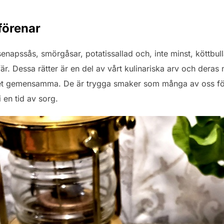
förenar
napssås, smörgåsar, potatissallad och, inte minst, köttbulla
r. Dessa rätter är en del av vårt kulinariska arv och deras
ch det gemensamma. De är trygga smaker som många av oss f
i en tid av sorg.