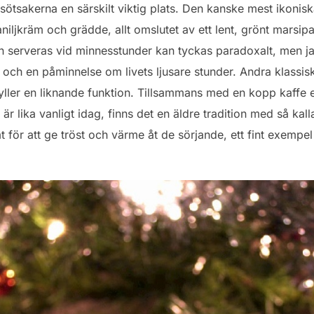
sötsakerna en särskilt viktig plats. Den kanske mest ikonisk
iljkräm och grädde, allt omslutet av ett lent, grönt marsip
en serveras vid minnesstunder kan tyckas paradoxalt, men ja
 och en påminnelse om livets ljusare stunder. Andra klassi
yller en liknande funktion. Tillsammans med en kopp kaffe e
e är lika vanligt idag, finns det en äldre tradition med så ka
 för att ge tröst och värme åt de sörjande, ett fint exempe