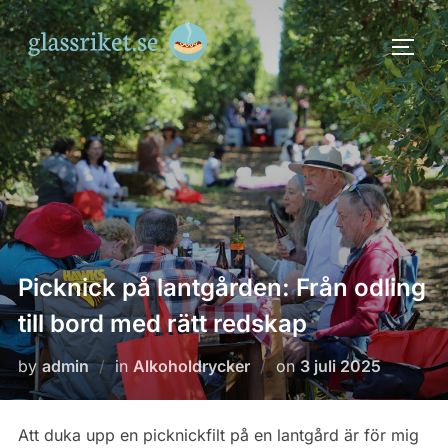
Skip
to
TOGG
content
Picknick på lantgården: Från odling
till bord med rätt redskap
Posted
by
admin
in
Alkoholdrycker
on
3 juli 2025
on
Att duka upp en picknickfilt på en lantgård är för mig